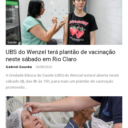
Saúde
UBS do Wenzel terá plantão de vacinação
neste sábado em Rio Claro
Gabriel Gouvêa
-
06/08/2026
A Unidade Básica de Saúde (UBS) do Wenzel estará aberta neste
sábado (8), das 8h às 15h, para mais um plantão de vacinação
promovido...