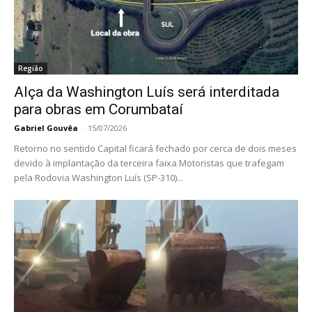
Região
Alça da Washington Luís será interditada
para obras em Corumbataí
Gabriel Gouvêa
-
15/07/2026
Retorno no sentido Capital ficará fechado por cerca de dois meses
devido à implantação da terceira faixa Motoristas que trafegam
pela Rodovia Washington Luís (SP-310)...