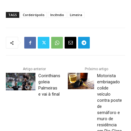
TAGS
Cordeirópolis
Incêndio
Limeira
Artigo anterior
Próximo artigo
Corinthians
Motorista
goleia
embriagado
Palmeiras
colide
e vai à final
veículo
contra poste
de
semáforo e
muro de
residência
em Rio Claro