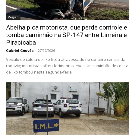
Região
Abelha pica motorista, que perde controle e
tomba caminhão na SP-147 entre Limeira e
Piracicaba
Gabriel Gouvêa
-
27/07/2026
Veículo de coleta de lixo ficou atravessado no canteiro central da
rodovia; motorista sofreu ferimentos leves Um caminhão de coleta
de lixo tombou nesta segunda-feira...