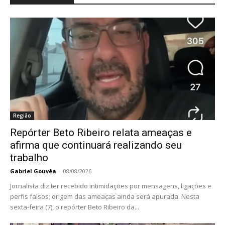
Região
Repórter Beto Ribeiro relata ameaças e
afirma que continuará realizando seu
trabalho
Gabriel Gouvêa
-
08/08/2026
Jornalista diz ter recebido intimidações por mensagens, ligações e
perfis falsos; origem das ameaças ainda será apurada. Nesta
sexta-feira (7), o repórter Beto Ribeiro da...