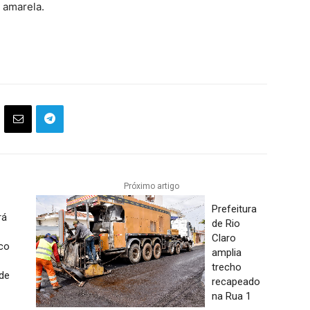
e amarela.
Próximo artigo
Prefeitura
rá
de Rio
Claro
ico
amplia
trecho
 de
recapeado
na Rua 1