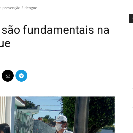
a prevenção à dengue
 são fundamentais na
ue