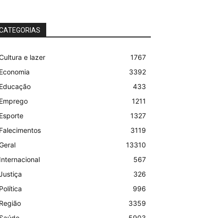
CATEGORIAS
Cultura e lazer
1767
Economia
3392
Educação
433
Emprego
1211
Esporte
1327
Falecimentos
3119
Geral
13310
Internacional
567
Justiça
326
Política
996
Região
3359
Saúde
5903