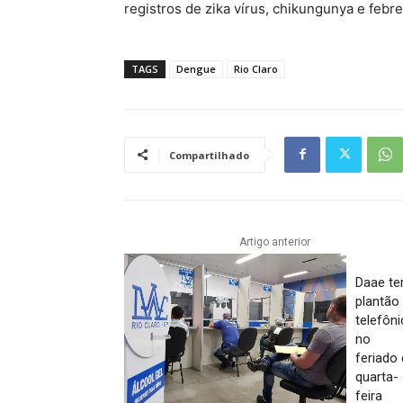
registros de zika vírus, chikungunya e febr
TAGS
Dengue
Rio Claro
Compartilhado
Artigo anterior
Daae te
plantão
telefôn
no
feriado
quarta-
feira