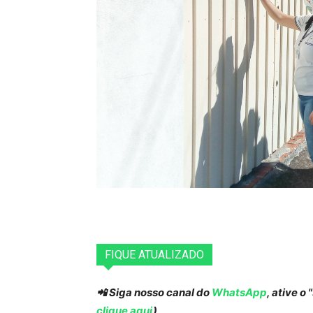
FIQUE ATUALIZADO
📲 Siga nosso canal do
WhatsApp
, ative o
clique aqui
)