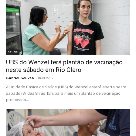
Saúde
UBS do Wenzel terá plantão de vacinação
neste sábado em Rio Claro
Gabriel Gouvêa
-
06/08/2026
A Unidade Básica de Saúde (UBS) do Wenzel estará aberta neste
sábado (8), das 8h às 15h, para mais um plantão de vacinação
promovido...