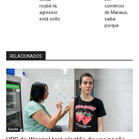
roubá-la;
comércio
agressor
de Manaus;
está solto
saiba
porque
RELACIONADOS
Saúde