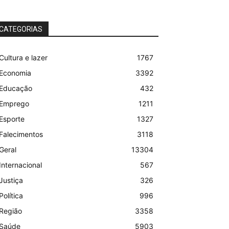
CATEGORIAS
Cultura e lazer
1767
Economia
3392
Educação
432
Emprego
1211
Esporte
1327
Falecimentos
3118
Geral
13304
Internacional
567
Justiça
326
Política
996
Região
3358
Saúde
5903