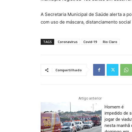
A Secretaria Municipal de Saúde alerta a p
com uso de máscara, distanciamento social
TAGS
Coronavírus
Covid-19
Rio Claro
Compartilhado
Artigo anterior
Homem é
impedido de s
jogar de viadu
nesta manhã 
domingo em