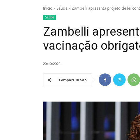
Início
Saúde
Zambelli apresenta projeto de lei con
Saúde
Zambelli apresenta
vacinação obrigat
20/10/2020
Compartilhado