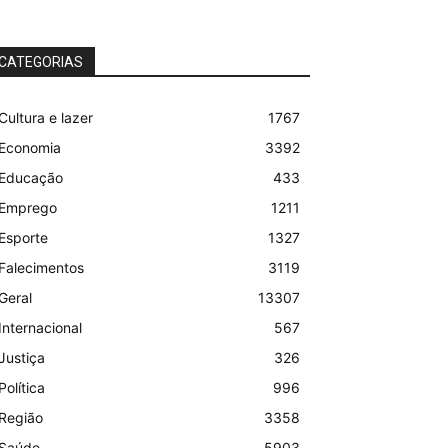
CATEGORIAS
Cultura e lazer
1767
Economia
3392
Educação
433
Emprego
1211
Esporte
1327
Falecimentos
3119
Geral
13307
Internacional
567
Justiça
326
Política
996
Região
3358
Saúde
5903