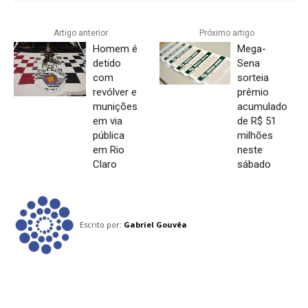
Artigo anterior
Próximo artigo
Homem é
Mega-
detido
Sena
com
sorteia
revólver e
prêmio
munições
acumulado
em via
de R$ 51
pública
milhões
em Rio
neste
Claro
sábado
Escrito por:
Gabriel Gouvêa