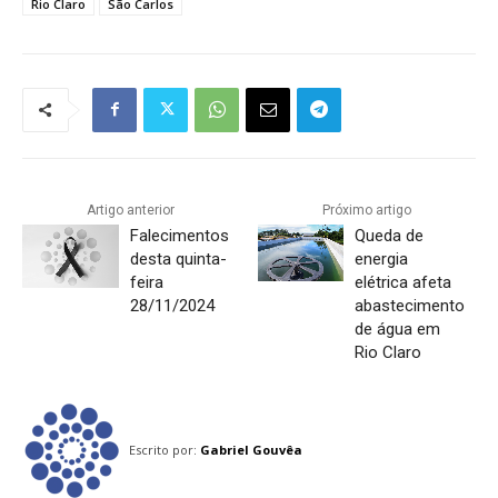
Rio Claro
São Carlos
Artigo anterior
Próximo artigo
Falecimentos
Queda de
desta quinta-
energia
feira
elétrica afeta
28/11/2024
abastecimento
de água em
Rio Claro
Escrito por:
Gabriel Gouvêa