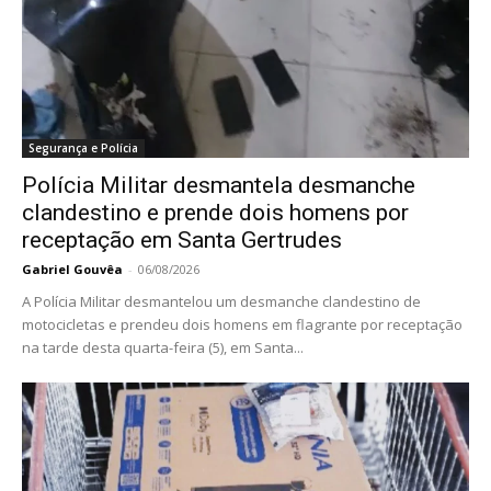
Segurança e Polícia
Polícia Militar desmantela desmanche
clandestino e prende dois homens por
receptação em Santa Gertrudes
Gabriel Gouvêa
-
06/08/2026
A Polícia Militar desmantelou um desmanche clandestino de
motocicletas e prendeu dois homens em flagrante por receptação
na tarde desta quarta-feira (5), em Santa...