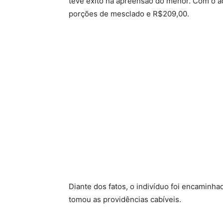
teve êxito na apreensão do menor. Com o a
porções de mesclado e R$209,00.
Diante dos fatos, o indivíduo foi encaminha
tomou as providências cabíveis.