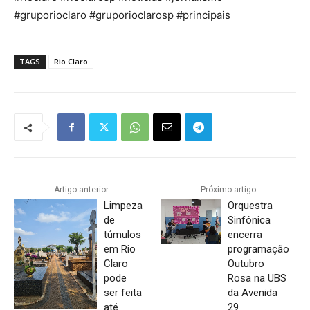
#gruporioclaro #gruporioclarosp #principais
TAGS
Rio Claro
Artigo anterior
Próximo artigo
Limpeza
Orquestra
de
Sinfônica
túmulos
encerra
em Rio
programação
Claro
Outubro
pode
Rosa na UBS
ser feita
da Avenida
até
29