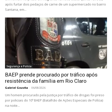
após furtar dois pedaços de carne de um supermercado no bairro
Santana, em...
Segurança e Polícia
BAEP prende procurado por tráfico após
resistência da família em Rio Claro
Gabriel Gouvêa
-
06/08/2026
Um homem procurado pela Justiça por tráfico de drogas foi preso
por policiais do 10º BAEP (Batalhão de Ações Especiais de Polícia)
na noite...