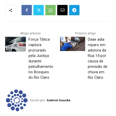
Artigo anterior
Próximo artigo
Força Tática
Daae adia
captura
reparo em
procurado
adutora da
pela Justiça
Rua 14 por
durante
causa de
patrulhamento
previsão de
no Bosques
chuva em
do Rio Claro
Rio Claro
Escrito por:
Gabriel Gouvêa