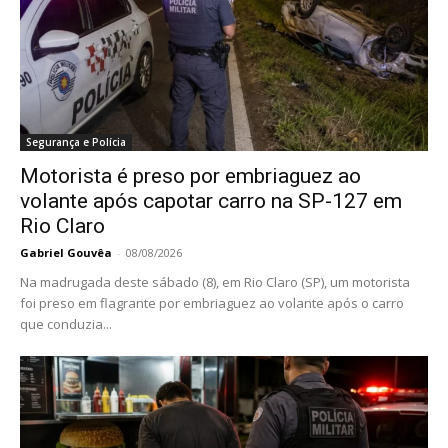
Segurança e Polícia
Motorista é preso por embriaguez ao
volante após capotar carro na SP-127 em
Rio Claro
Gabriel Gouvêa
-
08/08/2026
Na madrugada deste sábado (8), em Rio Claro (SP), um motorista
foi preso em flagrante por embriaguez ao volante após o carro
que conduzia...