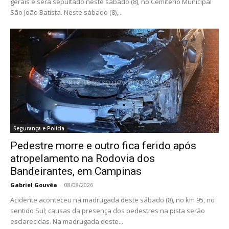
gerais e será sepultado neste sábado (8), no Cemitério Municipal
São João Batista. Neste sábado (8),...
Segurança e Polícia
Pedestre morre e outro fica ferido após
atropelamento na Rodovia dos
Bandeirantes, em Campinas
Gabriel Gouvêa
-
08/08/2026
Acidente aconteceu na madrugada deste sábado (8), no km 95, no
sentido Sul; causas da presença dos pedestres na pista serão
esclarecidas. Na madrugada deste...