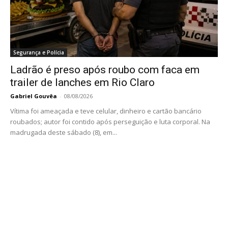
Segurança e Polícia
Ladrão é preso após roubo com faca em
trailer de lanches em Rio Claro
Gabriel Gouvêa
-
08/08/2026
Vítima foi ameaçada e teve celular, dinheiro e cartão bancário
roubados; autor foi contido após perseguição e luta corporal. Na
madrugada deste sábado (8), em...