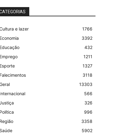
CATEGORIAS
Cultura e lazer
1766
Economia
3392
Educação
432
Emprego
1211
Esporte
1327
Falecimentos
3118
Geral
13303
Internacional
566
Justiça
326
Política
996
Região
3358
Saúde
5902