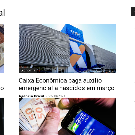
al
Economia
Caixa Econômica paga auxílio
to
emergencial a nascidos em março
Agência Brasil
-
22/10/2021