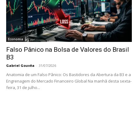
Economia
Falso Pânico na Bolsa de Valores do Brasil
B3
Gabriel Gouvêa
-
31/07/2026
Anatomia de um Falso Pânico: Os Bastidores da Abertura da B3 e a
Engrenagem do Mercado Financeiro Global Na manhã desta sexta-
feira, 31 de julho...