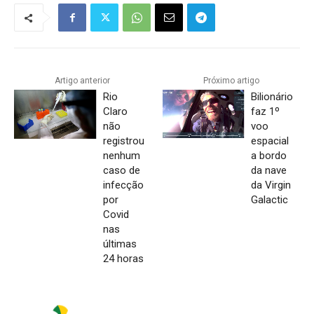
Artigo anterior
Próximo artigo
Rio
Bilionário
Claro
faz 1º
não
voo
registrou
espacial
nenhum
a bordo
caso de
da nave
infecção
da Virgin
por
Galactic
Covid
nas
últimas
24 horas