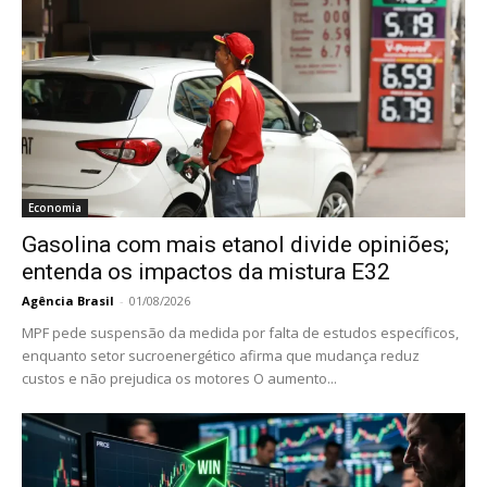
Economia
Gasolina com mais etanol divide opiniões;
entenda os impactos da mistura E32
Agência Brasil
-
01/08/2026
MPF pede suspensão da medida por falta de estudos específicos,
enquanto setor sucroenergético afirma que mudança reduz
custos e não prejudica os motores O aumento...