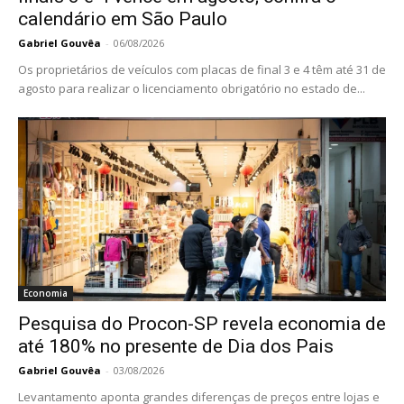
calendário em São Paulo
Gabriel Gouvêa
-
06/08/2026
Os proprietários de veículos com placas de final 3 e 4 têm até 31 de
agosto para realizar o licenciamento obrigatório no estado de...
Economia
Pesquisa do Procon-SP revela economia de
até 180% no presente de Dia dos Pais
Gabriel Gouvêa
-
03/08/2026
Levantamento aponta grandes diferenças de preços entre lojas e