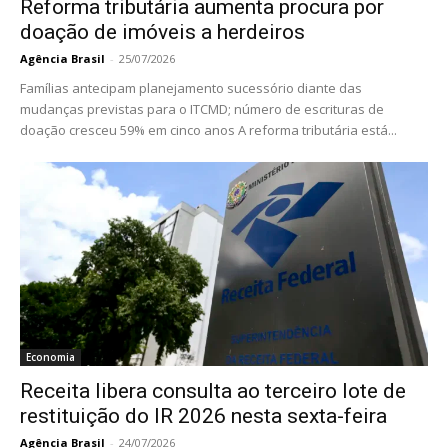
Reforma tributária aumenta procura por
doação de imóveis a herdeiros
Agência Brasil
-
25/07/2026
Famílias antecipam planejamento sucessório diante das
mudanças previstas para o ITCMD; número de escrituras de
doação cresceu 59% em cinco anos A reforma tributária está...
Economia
Receita libera consulta ao terceiro lote de
restituição do IR 2026 nesta sexta-feira
Agência Brasil
-
24/07/2026