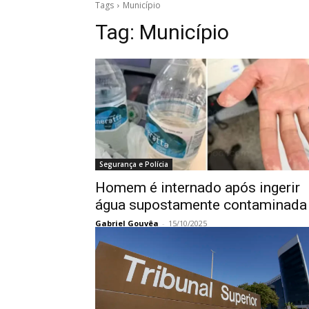
Tags
Município
Tag:
Município
Segurança e Polícia
Homem é internado após ingerir
água supostamente contaminada
Gabriel Gouvêa
-
15/10/2025