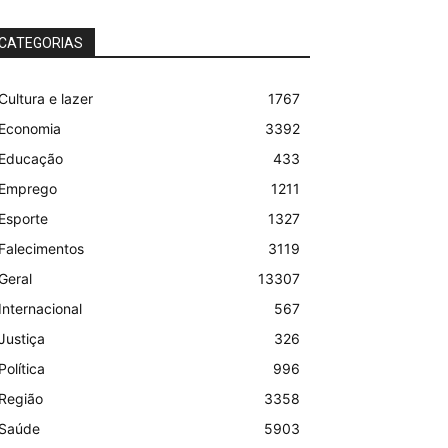
CATEGORIAS
Cultura e lazer
1767
Economia
3392
Educação
433
Emprego
1211
Esporte
1327
Falecimentos
3119
Geral
13307
Internacional
567
Justiça
326
Política
996
Região
3358
Saúde
5903