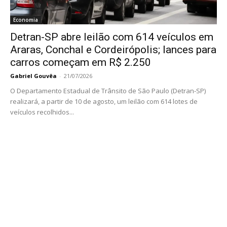
Economia
Detran-SP abre leilão com 614 veículos em
Araras, Conchal e Cordeirópolis; lances para
carros começam em R$ 2.250
Gabriel Gouvêa
-
21/07/2026
O Departamento Estadual de Trânsito de São Paulo (Detran-SP)
realizará, a partir de 10 de agosto, um leilão com 614 lotes de
veículos recolhidos...