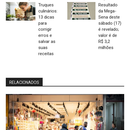
Truques
Resultado
culinários:
da Mega-
13 dicas
Sena deste
para
sábado (17)
corrigir
é revelado;
erros e
valor é de
salvar as
R$ 3,2
suas
milhões
receitas
RELACIONADOS