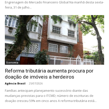
Engrenagem do Mercado Financeiro Global Na manhã desta sexta-
feira, 31 de julho...
Economia
Reforma tributária aumenta procura por
doação de imóveis a herdeiros
Agência Brasil
-
25/07/2026
Famílias antecipam planejamento sucessório diante das
mudanças previstas para o ITCMD; número de escrituras de
doação cresceu 59% em cinco anos A reforma tributária está...