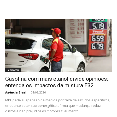
Economia
Gasolina com mais etanol divide opiniões;
entenda os impactos da mistura E32
Agência Brasil
-
01/08/2026
MPF pede suspensão da medida por falta de estudos específicos,
enquanto setor sucroenergético afirma que mudança reduz
custos e não prejudica os motores O aumento...