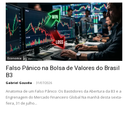
Economia
Falso Pânico na Bolsa de Valores do Brasil
B3
Gabriel Gouvêa
-
31/07/2026
Anatomia de um Falso Pânico: Os Bastidores da Abertura da B3 e a
Engrenagem do Mercado Financeiro Global Na manhã desta sexta-
feira, 31 de julho...