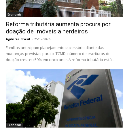
Economia
Reforma tributária aumenta procura por
doação de imóveis a herdeiros
Agência Brasil
-
25/07/2026
Famílias antecipam planejamento sucessório diante das
mudanças previstas para o ITCMD; número de escrituras de
doação cresceu 59% em cinco anos A reforma tributária está...
Economia