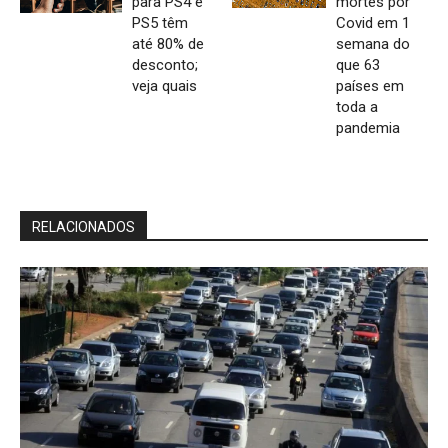
para PS4 e
mortes por
PS5 têm
Covid em 1
até 80% de
semana do
desconto;
que 63
veja quais
países em
toda a
pandemia
RELACIONADOS