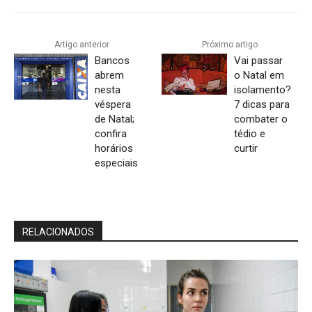
Artigo anterior
Próximo artigo
Bancos
Vai passar
abrem
o Natal em
nesta
isolamento?
véspera
7 dicas para
de Natal;
combater o
confira
tédio e
horários
curtir
especiais
RELACIONADOS