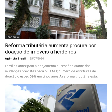
Economia
Reforma tributária aumenta procura por
doação de imóveis a herdeiros
Agência Brasil
-
25/07/2026
Famílias antecipam planejamento sucessório diante das
mudanças previstas para o ITCMD; número de escrituras de
doação cresceu 59% em cinco anos A reforma tributária está...