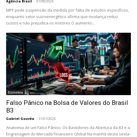
Agência Brasil
-
01/08/2026
MPF pede suspensão da medida por falta de estudos específicos,
enquanto setor sucroenergético afirma que mudança reduz
custos e não prejudica os motores O aumento...
Economia
Falso Pânico na Bolsa de Valores do Brasil
B3
Gabriel Gouvêa
-
31/07/2026
Anatomia de um Falso Pânico: Os Bastidores da Abertura da B3 e a
Engrenagem do Mercado Financeiro Global Na manhã desta sexta-