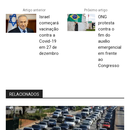
Artigo anterior
Próximo artigo
Israel
ONG
começará
protesta
vacinação
contra o
contra a
fim do
Covid-19
auxílio
em 27 de
emergencial
dezembro
em frente
ao
Congresso
RELACIONADOS