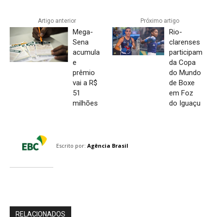
Artigo anterior
Próximo artigo
Mega-
Rio-
Sena
clarenses
acumula
participam
e
da Copa
prêmio
do Mundo
vai a R$
de Boxe
51
em Foz
milhões
do Iguaçu
Escrito por:
Agência Brasil
RELACIONADOS