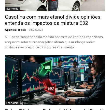
Economia
Gasolina com mais etanol divide opiniões;
entenda os impactos da mistura E32
Agência Brasil
-
01/08/2026
MPF pede suspensão da medida por falta de estudos específicos,
enquanto setor sucroenergético afirma que mudança reduz
custos e não prejudica os motores O aumento...
Economia