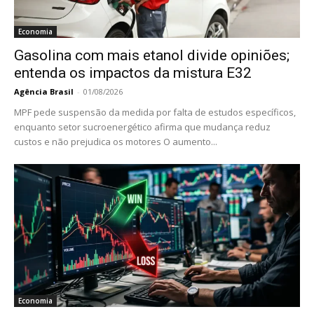
Economia
Gasolina com mais etanol divide opiniões;
entenda os impactos da mistura E32
Agência Brasil
-
01/08/2026
MPF pede suspensão da medida por falta de estudos específicos,
enquanto setor sucroenergético afirma que mudança reduz
custos e não prejudica os motores O aumento...
Economia