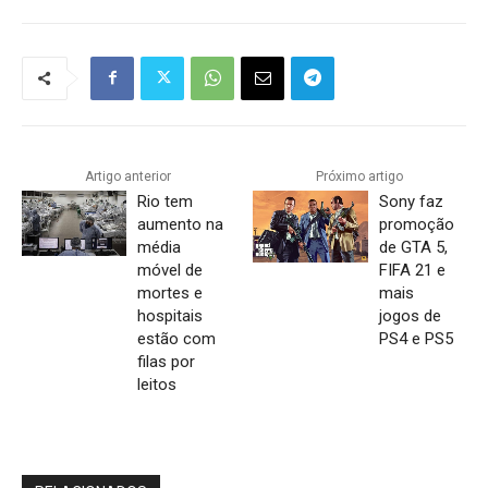
Artigo anterior
Próximo artigo
Rio tem
Sony faz
aumento na
promoção
média
de GTA 5,
móvel de
FIFA 21 e
mortes e
mais
hospitais
jogos de
estão com
PS4 e PS5
filas por
leitos