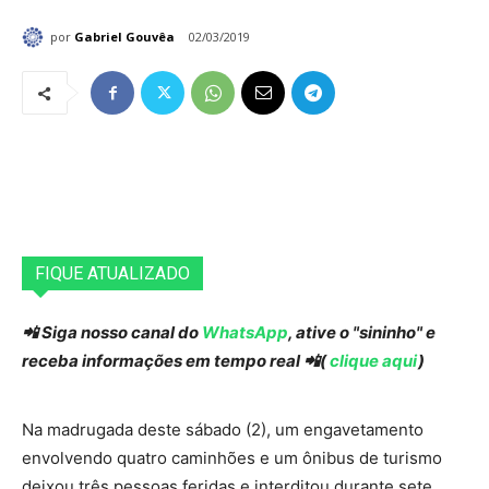
por
Gabriel Gouvêa
02/03/2019
FIQUE ATUALIZADO
📲 Siga nosso canal do
WhatsApp
, ative o "sininho" e
receba informações em tempo real 📲(
clique aqui
)
Na madrugada deste sábado (2), um engavetamento
envolvendo quatro caminhões e um ônibus de turismo
deixou três pessoas feridas e interditou durante sete