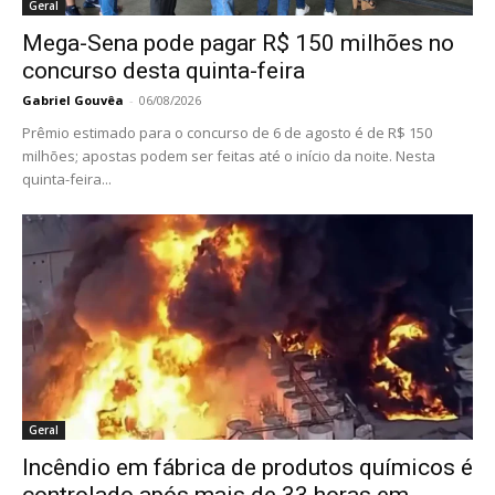
Geral
Mega-Sena pode pagar R$ 150 milhões no
concurso desta quinta-feira
Gabriel Gouvêa
-
06/08/2026
Prêmio estimado para o concurso de 6 de agosto é de R$ 150
milhões; apostas podem ser feitas até o início da noite. Nesta
quinta-feira...
Geral
Incêndio em fábrica de produtos químicos é
controlado após mais de 33 horas em