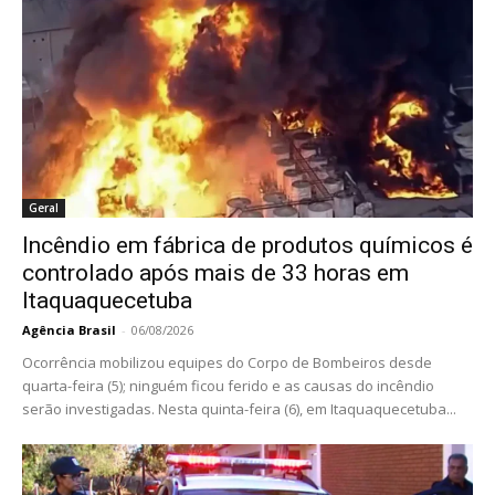
Geral
Incêndio em fábrica de produtos químicos é
controlado após mais de 33 horas em
Itaquaquecetuba
Agência Brasil
-
06/08/2026
Ocorrência mobilizou equipes do Corpo de Bombeiros desde
quarta-feira (5); ninguém ficou ferido e as causas do incêndio
serão investigadas. Nesta quinta-feira (6), em Itaquaquecetuba...