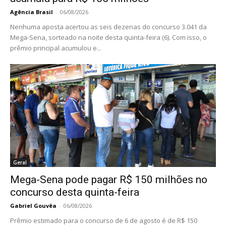
Agência Brasil
-
06/08/2026
Nenhuma aposta acertou as seis dezenas do concurso 3.041 da
Mega-Sena, sorteado na noite desta quinta-feira (6). Com isso, o
prêmio principal acumulou e...
Geral
Mega-Sena pode pagar R$ 150 milhões no
concurso desta quinta-feira
Gabriel Gouvêa
-
06/08/2026
Prêmio estimado para o concurso de 6 de agosto é de R$ 150