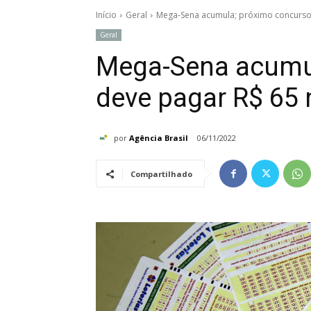
Início
Geral
Mega-Sena acumula; próximo concurso
Geral
Mega-Sena acumu
deve pagar R$ 65
por
Agência Brasil
06/11/2022
Compartilhado