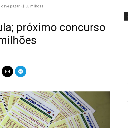
 deve pagar R$ 65 milhões
la; próximo concurso
 milhões