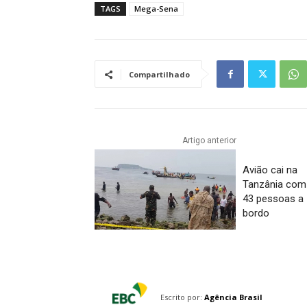
TAGS
Mega-Sena
Compartilhado
Artigo anterior
Avião cai na
Tanzânia com
43 pessoas a
bordo
Escrito por:
Agência Brasil