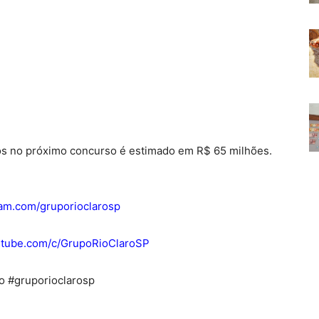
os no próximo concurso é estimado em R$ 65 milhões.
ram.com/gruporioclarosp
outube.com/c/GrupoRioClaroSP
ro #gruporioclarosp