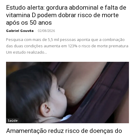
Estudo alerta: gordura abdominal e falta de
vitamina D podem dobrar risco de morte
após os 50 anos
Gabriel Gouvêa
-
02/08/2026
Pesquisa com mais de 5,5 mil pessoas aponta que a combinação
das duas condições aumenta em 123% o risco de morte prematura
Um estudo realizado...
Saúde
Amamentação reduz risco de doenças do