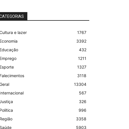
CATEGORIAS
Cultura e lazer
1767
Economia
3392
Educação
432
Emprego
1211
Esporte
1327
Falecimentos
3118
Geral
13304
Internacional
567
Justiça
326
Política
996
Região
3358
Saúde
5903