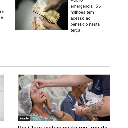
Auxílio
emergencial: 5,6
rá
milhões têm
de
acesso ao
benefício nesta
terça
Saúde
Rio Claro realiza sexto mutirão de