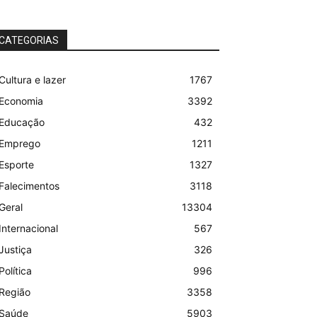
CATEGORIAS
Cultura e lazer
1767
Economia
3392
Educação
432
Emprego
1211
Esporte
1327
Falecimentos
3118
Geral
13304
Internacional
567
Justiça
326
Política
996
Região
3358
Saúde
5903