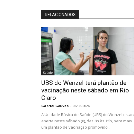
RELACIONADOS
Saúde
UBS do Wenzel terá plantão de
vacinação neste sábado em Rio
Claro
Gabriel Gouvêa
-
06/08/2026
A Unidade Básica de Saúde (UBS) do Wenzel estar
aberta neste sábado (8), das 8h às 15h, para mais
um plantão de vacinação promovido...