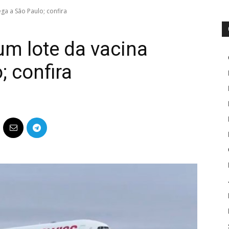
ga a São Paulo; confira
m lote da vacina
; confira