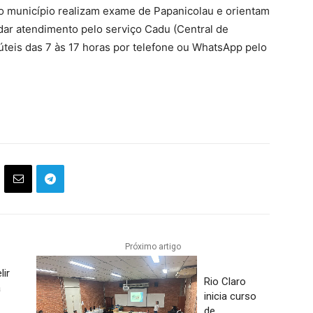
o município realizam exame de Papanicolau e orientam
dar atendimento pelo serviço Cadu (Central de
úteis das 7 às 17 horas por telefone ou WhatsApp pelo
Próximo artigo
lir
Rio Claro
a
inicia curso
de