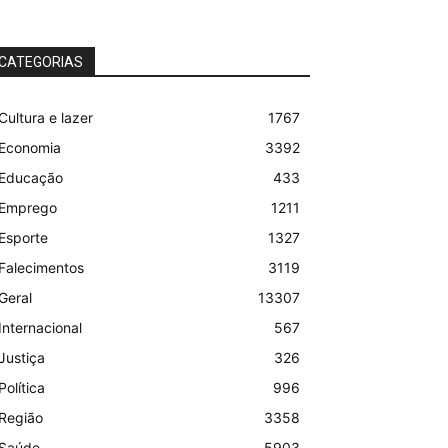
CATEGORIAS
Cultura e lazer
1767
Economia
3392
Educação
433
Emprego
1211
Esporte
1327
Falecimentos
3119
Geral
13307
Internacional
567
Justiça
326
Política
996
Região
3358
Saúde
5903