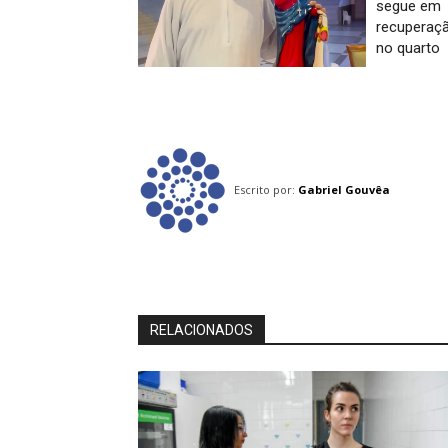
segue em
recuperaç
no quarto
Escrito por:
Gabriel Gouvêa
RELACIONADOS