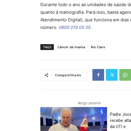
Durante todo o ano as unidades de saúde d
quanto à mamografia. Para isso, basta agen
Atendimento Digital), que funciona em dias 
número
0800 019 05 05
.
TAGS
Câncer de mama
Rio Claro
Compartilhado
Artigo anterior
Padre Joce
recebe alt
da UTI e