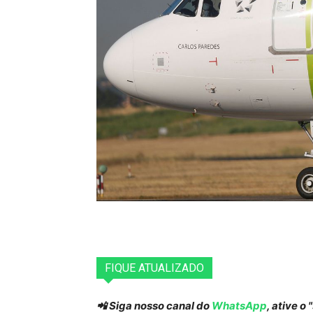
FIQUE ATUALIZADO
📲 Siga nosso canal do
WhatsApp
, ative o