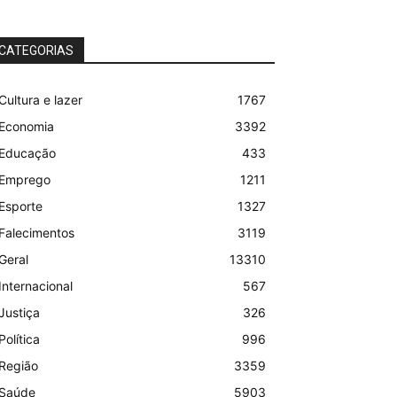
CATEGORIAS
Cultura e lazer
1767
Economia
3392
Educação
433
Emprego
1211
Esporte
1327
Falecimentos
3119
Geral
13310
Internacional
567
Justiça
326
Política
996
Região
3359
Saúde
5903