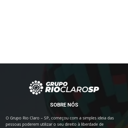
SOBRE NÓS
O Grupo Rio Claro – SP, começou com a simples ideia das
pessoas poderem utilizar o seu direito à liberdade de