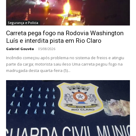
Segurança e Polícia
Carreta pega fogo na Rodovia Washington
Luís e interdita pista em Rio Claro
Gabriel Gouvêa
-
05/08/2026
Incêndio começou após problema no sistema de freios e atingiu
parte da carga; motorista saiu ileso Uma carreta pegou fogo na
madrugada desta quarta-feira (5)...