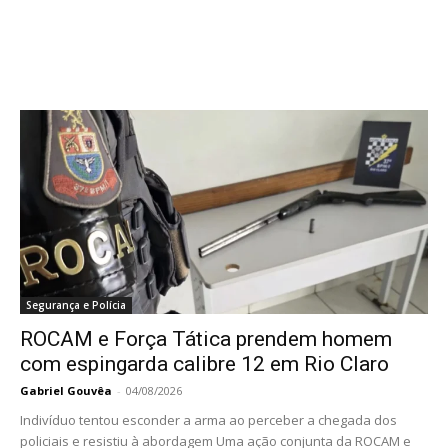
Segurança e Polícia
ROCAM e Força Tática prendem homem
com espingarda calibre 12 em Rio Claro
Gabriel Gouvêa
-
04/08/2026
Indivíduo tentou esconder a arma ao perceber a chegada dos
policiais e resistiu à abordagem Uma ação conjunta da ROCAM e