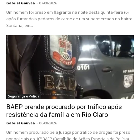
Gabriel Gouvêa
-
07/08/2026
Um homem foi preso em flagrante na noite desta quinta-feira (6)
após furtar dois pedaços de carne de um supermercado no bairro
Santana, em...
Segurança e Polícia
BAEP prende procurado por tráfico após
resistência da família em Rio Claro
Gabriel Gouvêa
-
06/08/2026
Um homem procurado pela Justiça por tráfico de drogas foi preso
por policiais do 10º BAEP (Batalhão de Ações Especiais de Polícia)