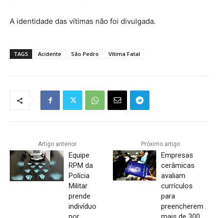
A identidade das vítimas não foi divulgada.
TAGS
Acidente
São Pedro
Vítima Fatal
Artigo anterior
Próximo artigo
Equipe
Empresas
RPM da
cerâmicas
Polícia
avaliam
Militar
currículos
prende
para
indivíduo
preencherem
por
mais de 300