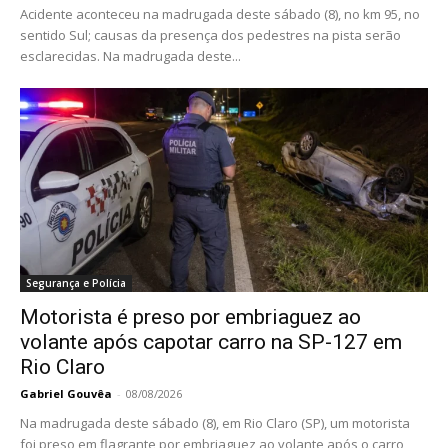
Acidente aconteceu na madrugada deste sábado (8), no km 95, no
sentido Sul; causas da presença dos pedestres na pista serão
esclarecidas. Na madrugada deste...
Segurança e Polícia
Motorista é preso por embriaguez ao
volante após capotar carro na SP-127 em
Rio Claro
Gabriel Gouvêa
-
08/08/2026
Na madrugada deste sábado (8), em Rio Claro (SP), um motorista
foi preso em flagrante por embriaguez ao volante após o carro