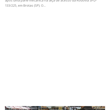
após uma pane mecânica na alça de acesso da Rodovia SPD-
133/225, em Brotas (SP). O...