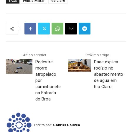
TAGS
Polícia Militar
Rio Claro
Artigo anterior
Próximo artigo
Pedestre
Daae explica
morre
rodízio no
atropelado
abastecimento
por
de água em
caminhonete
Rio Claro
na Estrada
do Broa
Escrito por:
Gabriel Gouvêa