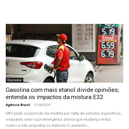
Economia
Gasolina com mais etanol divide opiniões;
entenda os impactos da mistura E32
Agência Brasil
-
01/08/2026
MPF pede suspensão da medida por falta de estudos específicos,
enquanto setor sucroenergético afirma que mudança reduz
custos e não prejudica os motores O aumento...