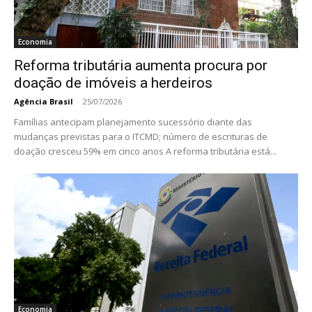
Economia
Reforma tributária aumenta procura por
doação de imóveis a herdeiros
Agência Brasil
-
25/07/2026
Famílias antecipam planejamento sucessório diante das
mudanças previstas para o ITCMD; número de escrituras de
doação cresceu 59% em cinco anos A reforma tributária está...
Economia