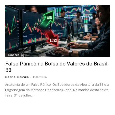
Economia
Falso Pânico na Bolsa de Valores do Brasil
B3
Gabriel Gouvêa
-
31/07/2026
Anatomia de um Falso Pânico: Os Bastidores da Abertura da B3 e a
Engrenagem do Mercado Financeiro Global Na manhã desta sexta-
feira, 31 de julho...