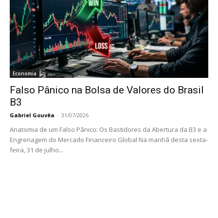
Economia
Falso Pânico na Bolsa de Valores do Brasil
B3
Gabriel Gouvêa
-
31/07/2026
Anatomia de um Falso Pânico: Os Bastidores da Abertura da B3 e a
Engrenagem do Mercado Financeiro Global Na manhã desta sexta-
feira, 31 de julho...