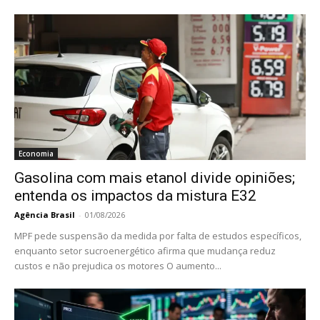
Economia
Gasolina com mais etanol divide opiniões;
entenda os impactos da mistura E32
Agência Brasil
-
01/08/2026
MPF pede suspensão da medida por falta de estudos específicos,
enquanto setor sucroenergético afirma que mudança reduz
custos e não prejudica os motores O aumento...