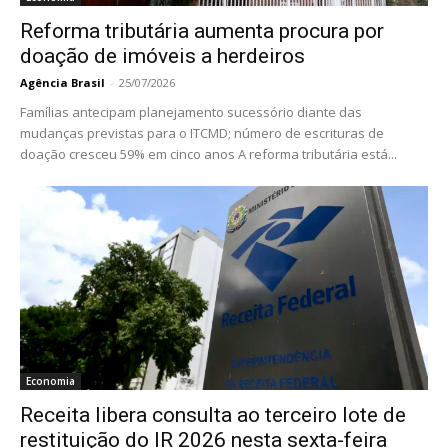
Reforma tributária aumenta procura por
doação de imóveis a herdeiros
Agência Brasil
-
25/07/2026
Famílias antecipam planejamento sucessório diante das
mudanças previstas para o ITCMD; número de escrituras de
doação cresceu 59% em cinco anos A reforma tributária está...
Economia
Receita libera consulta ao terceiro lote de
restituição do IR 2026 nesta sexta-feira