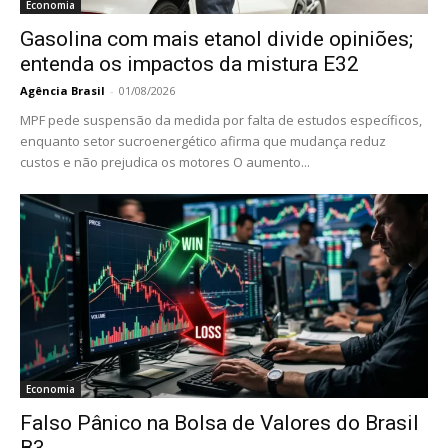
Economia
Gasolina com mais etanol divide opiniões;
entenda os impactos da mistura E32
Agência Brasil
-
01/08/2026
MPF pede suspensão da medida por falta de estudos específicos,
enquanto setor sucroenergético afirma que mudança reduz
custos e não prejudica os motores O aumento...
Economia
Falso Pânico na Bolsa de Valores do Brasil
B3