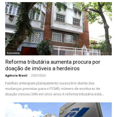
Economia
Reforma tributária aumenta procura por
doação de imóveis a herdeiros
Agência Brasil
-
25/07/2026
Famílias antecipam planejamento sucessório diante das
mudanças previstas para o ITCMD; número de escrituras de
doação cresceu 59% em cinco anos A reforma tributária está...