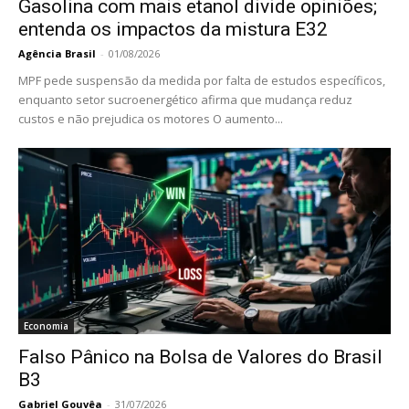
Gasolina com mais etanol divide opiniões;
entenda os impactos da mistura E32
Agência Brasil
-
01/08/2026
MPF pede suspensão da medida por falta de estudos específicos,
enquanto setor sucroenergético afirma que mudança reduz
custos e não prejudica os motores O aumento...
Economia
Falso Pânico na Bolsa de Valores do Brasil
B3
Gabriel Gouvêa
-
31/07/2026