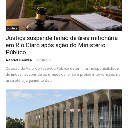
Justiça
Justiça suspende leilão de área milionária
em Rio Claro após ação do Ministério
Público
Gabriel Gouvêa
-
06/08/2026
Decisão da Vara da Fazenda Pública determina indisponibilidade
do imóvel, suspende os efeitos do leilão e proíbe intervenções na
área até o julgamento da...