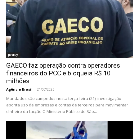
Justiça
GAECO faz operação contra operadores
financeiros do PCC e bloqueia R$ 10
milhões
Agência Brasil
-
21/07/2026
Mandados são cumpridos nesta terça-feira (21); investigação
aponta uso de empresas e contas de terceiros para movimentar
dinheiro da facção O Ministério Público de São...