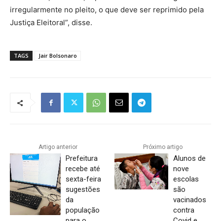
irregularmente no pleito, o que deve ser reprimido pela
Justiça Eleitoral”, disse.
TAGS
Jair Bolsonaro
Artigo anterior
Próximo artigo
Prefeitura
Alunos de
recebe até
nove
sexta-feira
escolas
sugestões
são
da
vacinados
população
contra
para o
Covid e