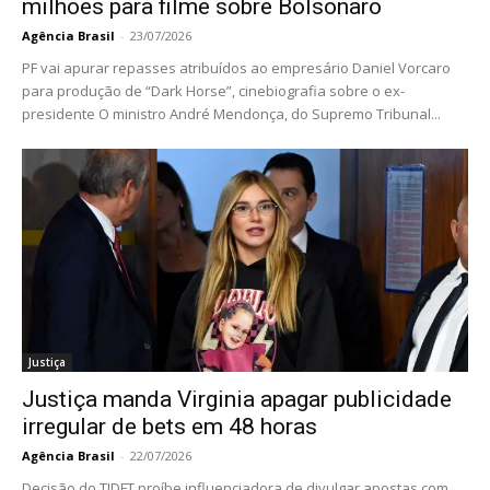
milhões para filme sobre Bolsonaro
Agência Brasil
-
23/07/2026
PF vai apurar repasses atribuídos ao empresário Daniel Vorcaro
para produção de “Dark Horse”, cinebiografia sobre o ex-
presidente O ministro André Mendonça, do Supremo Tribunal...
Justiça
Justiça manda Virginia apagar publicidade
irregular de bets em 48 horas
Agência Brasil
-
22/07/2026
Decisão do TJDFT proíbe influenciadora de divulgar apostas com