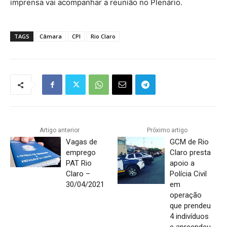
imprensa vai acompanhar a reunião no Plenário.
TAGS
Câmara
CPI
Rio Claro
Artigo anterior
Próximo artigo
Vagas de
GCM de Rio
emprego
Claro presta
PAT Rio
apoio a
Claro –
Polícia Civil
30/04/2021
em
operação
que prendeu
4 indivíduos