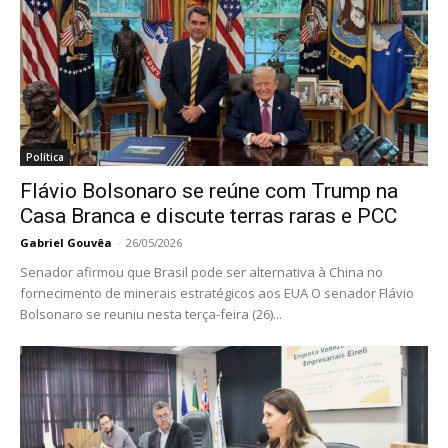
Política
Flávio Bolsonaro se reúne com Trump na
Casa Branca e discute terras raras e PCC
Gabriel Gouvêa
-
26/05/2026
Senador afirmou que Brasil pode ser alternativa à China no
fornecimento de minerais estratégicos aos EUA O senador Flávio
Bolsonaro se reuniu nesta terça-feira (26)...