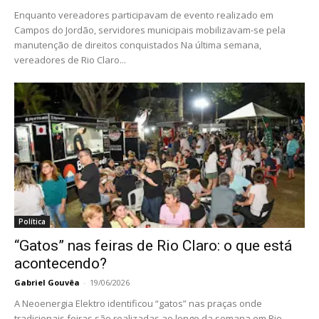
Enquanto vereadores participavam de evento realizado em
Campos do Jordão, servidores municipais mobilizavam-se pela
manutenção de direitos conquistados Na última semana,
vereadores de Rio Claro...
Política
“Gatos” nas feiras de Rio Claro: o que está
acontecendo?
Gabriel Gouvêa
-
19/06/2026
A Neoenergia Elektro identificou “gatos” nas praças onde
tradicionais feiras são realizadas ao longo da semana em Rio