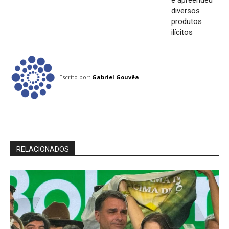
e apreendeu
diversos
produtos
ilícitos
Escrito por:
Gabriel Gouvêa
RELACIONADOS