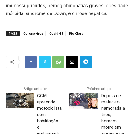
imunossuprimidos; hemoglobinopatias graves; obesidade
mórbida; síndrome de Down; e cirrose hepática.
TAGS
Coronavírus
Covid-19
Rio Claro
Artigo anterior
Próximo artigo
GCM
Depois de
apreende
matar ex-
motociclista
namorada a
sem
tiros,
habilitação
homem
e
morre em
embriagado
acidente na