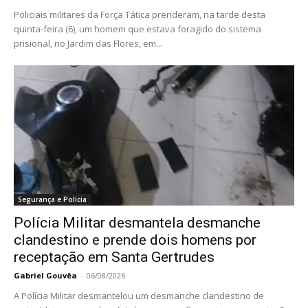
Policiais militares da Força Tática prenderam, na tarde desta
quinta-feira (6), um homem que estava foragido do sistema
prisional, no Jardim das Flores, em...
Segurança e Polícia
Polícia Militar desmantela desmanche
clandestino e prende dois homens por
receptação em Santa Gertrudes
Gabriel Gouvêa
-
06/08/2026
A Polícia Militar desmantelou um desmanche clandestino de