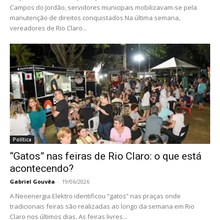
Campos do Jordão, servidores municipais mobilizavam-se pela
manutenção de direitos conquistados Na última semana,
vereadores de Rio Claro...
Política
“Gatos” nas feiras de Rio Claro: o que está
acontecendo?
Gabriel Gouvêa
-
19/06/2026
A Neoenergia Elektro identificou “gatos” nas praças onde
tradicionais feiras são realizadas ao longo da semana em Rio
Claro nos últimos dias. As feiras livres...