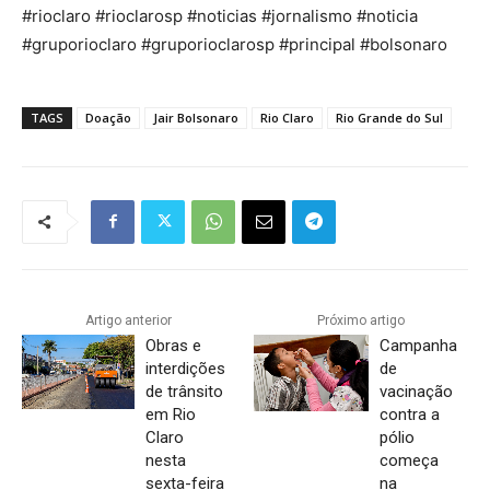
#rioclaro #rioclarosp #noticias #jornalismo #noticia
#gruporioclaro #gruporioclarosp #principal #bolsonaro
TAGS
Doação
Jair Bolsonaro
Rio Claro
Rio Grande do Sul
Artigo anterior
Próximo artigo
Obras e
Campanha
interdições
de
de trânsito
vacinação
em Rio
contra a
Claro
pólio
nesta
começa
sexta-feira
na