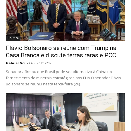
Política
Flávio Bolsonaro se reúne com Trump na
Casa Branca e discute terras raras e PCC
Gabriel Gouvêa
-
26/05/2026
Senador afirmou que Brasil pode ser alternativa à China no
fornecimento de minerais estratégicos aos EUA O senador Flávio
Bolsonaro se reuniu nesta terça-feira (26)...