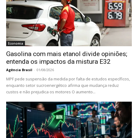
Economia
Gasolina com mais etanol divide opiniões;
entenda os impactos da mistura E32
Agência Brasil
-
01/08/2026
MPF pede suspensão da medida por falta de estudos específicos,
enquanto setor sucroenergético afirma que mudança reduz
custos e não prejudica os motores O aumento...