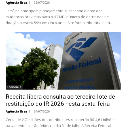
Agência Brasil
-
25/07/2026
Famílias antecipam planejamento sucessório diante das
mudanças previstas para o ITCMD; número de escrituras de
doação cresceu 59% em cinco anos A reforma tributária está...
Economia
Receita libera consulta ao terceiro lote de
restituição do IR 2026 nesta sexta-feira
Agência Brasil
-
24/07/2026
Cerca de 2,7 milhões de contribuintes receberão R$ 4,61 bilhões;
pagamentos serão feitos no dia 31 de julho A Receita Federal