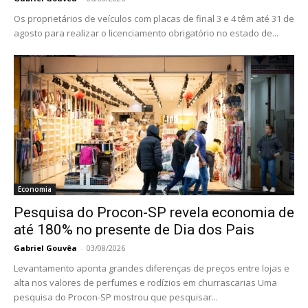
Os proprietários de veículos com placas de final 3 e 4 têm até 31 de
agosto para realizar o licenciamento obrigatório no estado de...
Economia
Pesquisa do Procon-SP revela economia de
até 180% no presente de Dia dos Pais
Gabriel Gouvêa
-
03/08/2026
Levantamento aponta grandes diferenças de preços entre lojas e
alta nos valores de perfumes e rodízios em churrascarias Uma
pesquisa do Procon-SP mostrou que pesquisar...