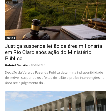
Justiça
Justiça suspende leilão de área milionária
em Rio Claro após ação do Ministério
Público
Gabriel Gouvêa
-
06/08/2026
Decisão da Vara da Fazenda Pública determina indisponibilidade
do imóvel, suspende os efeitos do leilão e proíbe intervenções na
área até o julgamento da...